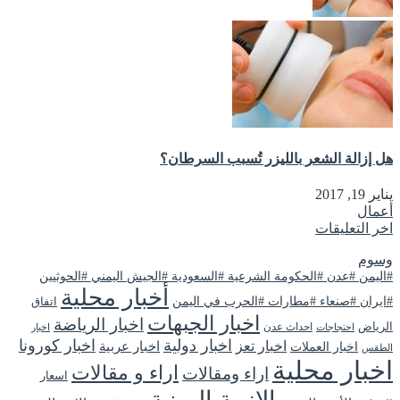
هل إزالة الشعر بالليزر تُسبب السرطان؟
يناير 19, 2017
أعمال
اخر التعليقات
وسوم
#اليمن #عدن #الحكومة الشرعية #السعودية #الجيش اليمني #الحوثيين
أخبار محلية
#ايران #صنعاء #مطارات #الحرب في اليمن
اتفاق
اخبار الجبهات
اخبار الرياضة
الرياض
احداث عدن
اخبار
احتجاجات
اخبار دولية
اخبار كورونا
اخبار تعز
اخبار عربية
اخبار العملات
الطقس
اخبار محلية
اراء و مقالات
اراء ومقالات
اسعار