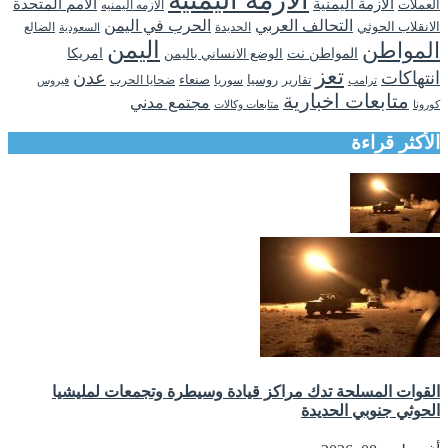
الازمة اليمنية
الأزمة اليمنية
الامم المتحدة
العملات
الازمه اليمنيه
التحالف العربي
الحرب في اليمن
الانقلاب الحوثي
الحديدة
الضالع
السعودية
اليمن
المواطن
المواطن نت
الوضع الانساني باليمن
امريكا
تعز
انتهاكات
عدن
روسيا
تقارير
سوريا
صنعاء
ضحايا الحرب
فيروس
ترامب
متابعات اخبارية
مجتمع مدني
كورونا
متابعات وكالات
الأكثر قراءة
القوات المسلحة تدك مراكز قيادة وسيطرة وتجمعات لمليشيا
الحوثي جنوبي الحديدة