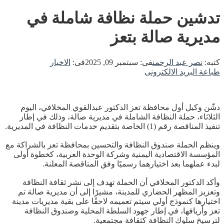
تدشين حملة نظافة شاملة في
مديرية صالة بتعز
كتبه:
نصر عبد الرحمن
فى:
سبتمبر 09, 2025
فى:
الاخبار
طباعة
البريد الالكترونى
دشّن وكيل أول محافظة تعز الدكتور عبدالقوي المخلافي، اليوم
الثلاثاء، حملة النظافة الشاملة في مديرية صالة، وذلك في إطار
تنفيذ المناقصة رقم (1) الخاصة بتقديم خدمات النظافة في المديرية.
وينظم الحملة صندوق النظافة والتحسين بمحافظة تعز بالشراكة مع
المؤسسة الاقتصادية اليمنية وشركة الوحدة العربية، كخطوة أولى
لبدء عملهما بعد اختيارهما رسميًا وفق المناقصة المعلنة.
وأكد الدكتور المخلافي أن الحملة تهدف إلى نشر ثقافة النظافة
وتعزيز المظهر الحضاري للمدينة، مشيرًا إلى أن مديرية صالة تم
اختيارها كنموذج أولي سيتم تعميمه لاحقًا على بقية مديريات مدينة
تعز وأريافها، في إطار جهود السلطة المحلية وصندوق النظافة
لترسيخ سلوك النظافة كثقافة مجتمعية.