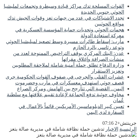
القوات المسلحة تدك مراكز قيادة وسيطرة وتجمعات لمليشيا
الحوثي جنوبي الحديدة
تجدد الاشتباكات في عدد من جبهات تعز وقوات الجيش تدك
مواقع الحوثيين
هجمات الحوثي وتحديات حماية المؤسسة العسكرية في
معركة استعادة الدولة
مأرب: إسقاط طائرات مسيرة وسط تصعيد لميليشيا الحوثي
وتوعد رئاسي بالرد الحازم
عدن: البنك المركزي يوقف التراخيص الممنوحة لعدد من
منشآت الصرافة وإغلاق مقراتها
وزارة الدفاع تطلق حملة أمنية شاملة لملاحقة المطلوبين
وتعزيز الاستقرار
عشرات القتلى والجرحى في صفوف القوات الحكومية جرى
قصف حوثي استهدف معسكرات في مأرب وحضرموت
اليمن.. القضية التي تتأرجح بين الهامش ومركز الصراع
مخاوف حوثية تدفع الجماعة لإعادة تقييم علاقتها مع سلطنة
عُمان
تعيين كبير الدبلوماسيين الأمريكيين قائماً بالأعمال في
السفارة لدى اليمن
جرينتش+2 07:16
الرئيسية
الاخبار
تدشين حملة نظافة شاملة في مديرية صالة بتعز