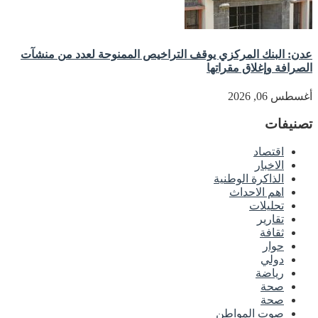
عدن: البنك المركزي يوقف التراخيص الممنوحة لعدد من منشآت
الصرافة وإغلاق مقراتها
أغسطس 06, 2026
تصنيفات
اقتصاد
الاخبار
الذاكرة الوطنية
اهم الاحداث
تحليلات
تقارير
ثقافة
حوار
دولي
رياضة
صحة
صحة
صوت المواطن