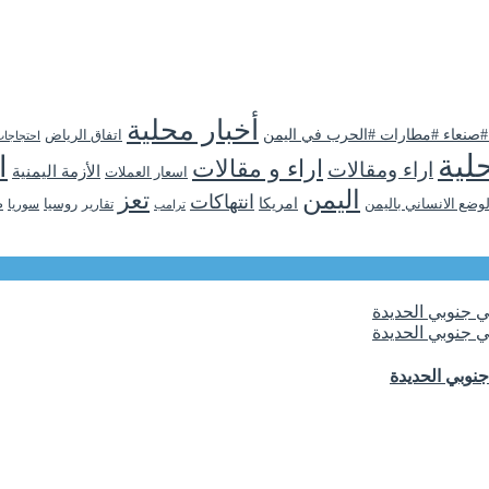
أخبار محلية
 #صنعاء #مطارات #الحرب في اليمن
اتفاق الرياض
احتجاجا
لية
ا
اراء و مقالات
اراء ومقالات
الأزمة اليمنية
اسعار العملات
اليمن
تعز
انتهاكات
لوضع الانساني باليمن
امريكا
روسيا
تقارير
سوريا
ص
ترامب
نوبي الحديدة