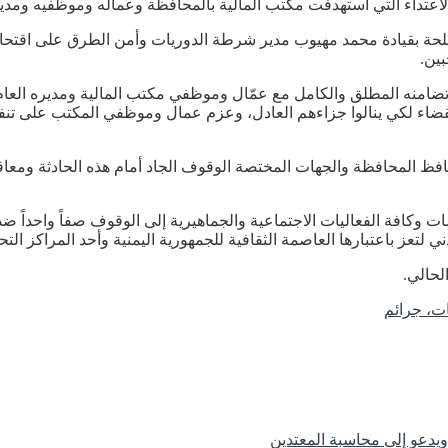
اعتداء التي استهدفت مكتب المالية بالمحافظة وعماله وموظفيه ومدير
حة بقيادة محمد مهيوب مدير شرطة الدوريات وأمن الطرق على اقتحام مك
ين.
 عن تضامنه المطلق والكامل مع عمّال وموظفي مكتب المالية ومديره العا
القضاء لكي ينالوا جزاءهم العادل، وعزم عمال وموظفي المكتب على تنفي
فظ المحافظة والجهات المختصة الوقوف الجاد أمام هذه الحادثة ومعاقبة
مات وكافة الفعاليات الاجتماعية والجماهيرية إلى الوقوف صفاً واحداً
 لتعز باعتبارها العاصمة الثقافية للجمهورية اليمنية وأحد المراكز ال
لحالي.
ات، جرائم