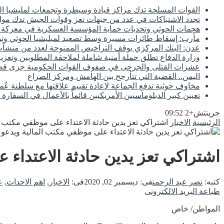
القوات المسلحة تدك مراكز قيادة وسيطرة وتجمعات لمليشيا ال
تجدد الاشتباكات في عدد من جبهات تعز وقوات الجيش تدك مواق
هجمات الحوثي وتحديات حماية المؤسسة العسكرية في معركة اس
مأرب: إسقاط طائرات مسيرة وسط تصعيد لميليشيا الحوثي وتوع
عدن: البنك المركزي يوقف التراخيص الممنوحة لعدد من منشآت 
وزارة الدفاع تطلق حملة أمنية شاملة لملاحقة المطلوبين وتعزيز
عشرات القتلى والجرحى في صفوف القوات الحكومية جرى
اليمن.. القضية التي تتأرجح بين الهامش ومركز الصراع
مخاوف حوثية تدفع الجماعة لإعادة تقييم علاقتها مع سلطنة عُم
تعيين كبير الدبلوماسيين الأمريكيين قائماً بالأعمال في السفارة 
جرينتش+2 09:52
الرئيسية
الاخبار
اشتراكي تعز يدين حادثة الاعتداء على موظفي مكتب ا
اشتراكي تعز يدين حادثة الاعتداء
كتبه:
نصر عبد الرحمن
فى:
ديسمبر 02, 2020
فى:
الاخبار
,
اهم الاحداث
,
ع
طباعة
البريد الالكترونى
المواطن/ خاص