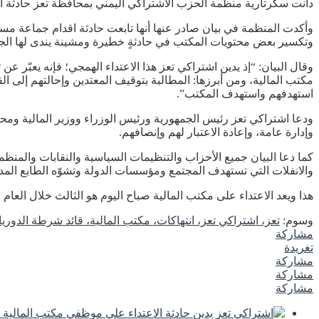
دانت سكرتارية منظمة الحزب الاشتراكي اليمني بمحافظة تعز حادثة ال
وأكدت المنظمة في بيان صادر عنها أنها تابعت حادثة اقدام جماعة مسل
وتكسير بعض محتويات المكتب في حادثةٍ خطيرة ومشينة يندى لها الجب
وقال البيان: “إذ يدين اشتراكي تعز هذا الاعتداء الهمجي؛ فإنه يعبّر
مكتب المالية، ومن أبرزها: المطالبة بتوقيف المعتدين وإحالتهم إلى 
استهدفهم واستهدف المكتب”.
ودعا اشتراكي تعز رئيس الجمهورية ورئيس الوزراء ووزير المالية ومحا
وإدارة عامة، وإعادة الاعتبار لهم وإنصافهم.
كما دعا البيان جميع الأحزاب والتنظيمات السياسية والنقابات والمنظ
والانفلات التي تستهدف المجتمع ومؤسسات الدولة وتشوّه الطابع المدني
هذا ويعد الاعتداء على مكتب المالية صباح اليوم هو الثالث خلال العام ا
وسوم:
تعز، اشتراكي تعز، انتهاكات، مكتب المالية، قائد شرطة الدوري
مشاركة
تغريدة
مشاركة
مشاركة
مشاركة