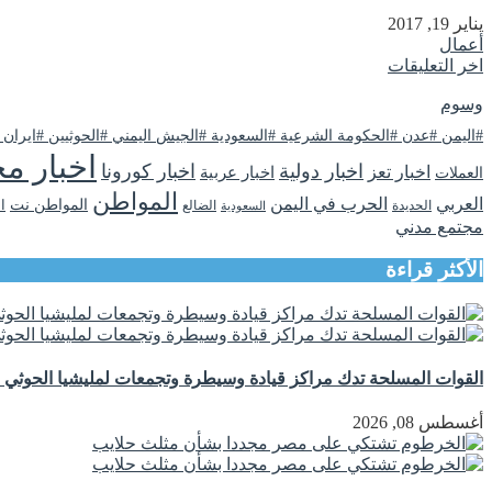
يناير 19, 2017
أعمال
اخر التعليقات
وسوم
#اليمن #عدن #الحكومة الشرعية #السعودية #الجيش اليمني #الحوثيين #ايران
اخبار مح
اخبار دولية
اخبار كورونا
اخبار تعز
اخبار عربية
العملات
المواطن
العربي
الحرب في اليمن
المواطن نت
ا
الحديدة
الضالع
السعودية
مجتمع مدني
الأكثر قراءة
القوات المسلحة تدك مراكز قيادة وسيطرة وتجمعات لمليشيا الحوثي ج
أغسطس 08, 2026